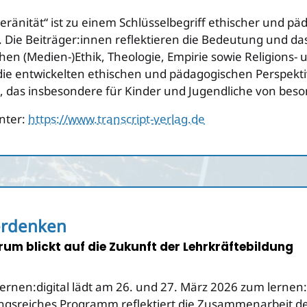
veränität“ ist zu einem Schlüsselbegriff ethischer und p
 Die Beiträger:innen reflektieren die Bedeutung und das
chen (Medien-)Ethik, Theologie, Empirie sowie Religions
e die entwickelten ethischen und pädagogischen Perspek
s, das insbesondere für Kinder und Jugendliche von bes
nter:
https://www.transcript-verlag.de
erdenken
orum blickt auf die Zukunft der Lehrkräftebildung
nen:digital lädt am 26. und 27. März 2026 zum lernen:
ungsreiches Programm reflektiert die Zusammenarbeit der