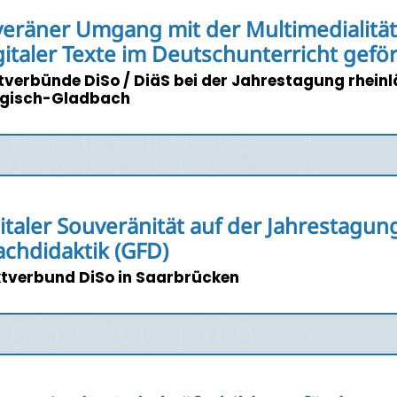
veräner Umgang mit der Multimedialitä
gitaler Texte im Deutschunterricht gef
ktverbünde DiSo / DiäS bei der Jahrestagung rhein
ergisch-Gladbach
taler Souveränität auf der Jahrestagun
achdidaktik (GFD)
tverbund DiSo in Saarbrücken