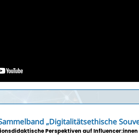
ammelband „Digitalitätsethische Souve
ionsdidaktische Perspektiven auf Influencer:innen