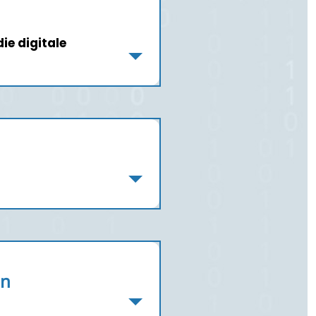
ie digitale
nn