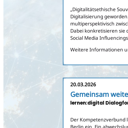
„Digitalitätsethische Sou
Digitalisierung geworden.
multiperspektivisch zwis
Dabei konkretisieren si
Social Media Influencing
Weitere Informationen u
20.03.2026
Gemeinsam weit
lernen:digital Dialogf
Der Kompetenzverbund ler
Berlin ein. Ein abwechsl